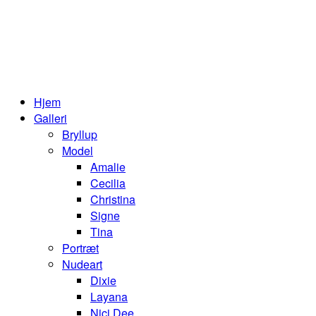
Hjem
Galleri
Bryllup
Model
Amalie
Cecilia
Christina
Signe
Tina
Portræt
Nudeart
Dixie
Layana
Nici Dee