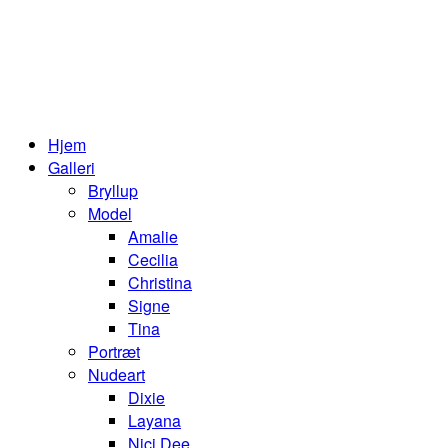
Hjem
Galleri
Bryllup
Model
Amalie
Cecilia
Christina
Signe
Tina
Portræt
Nudeart
Dixie
Layana
Nici Dee