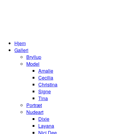
Hjem
Galleri
Bryllup
Model
Amalie
Cecilia
Christina
Signe
Tina
Portræt
Nudeart
Dixie
Layana
Nici Dee