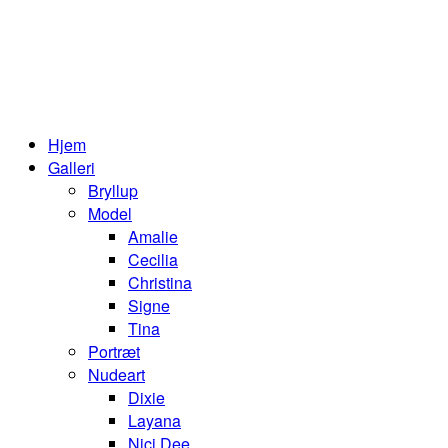
Hjem
Galleri
Bryllup
Model
Amalie
Cecilia
Christina
Signe
Tina
Portræt
Nudeart
Dixie
Layana
Nici Dee