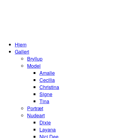
Hjem
Galleri
Bryllup
Model
Amalie
Cecilia
Christina
Signe
Tina
Portræt
Nudeart
Dixie
Layana
Nici Dee