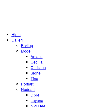
Hjem
Galleri
Bryllup
Model
Amalie
Cecilia
Christina
Signe
Tina
Portræt
Nudeart
Dixie
Layana
Nici Dee