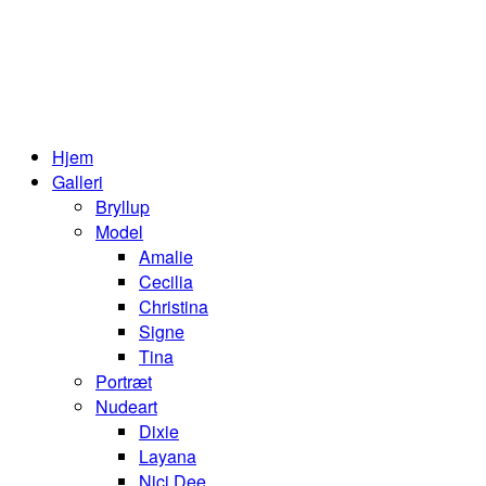
Hjem
Galleri
Bryllup
Model
Amalie
Cecilia
Christina
Signe
Tina
Portræt
Nudeart
Dixie
Layana
Nici Dee