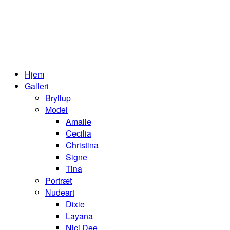
Hjem
Galleri
Bryllup
Model
Amalie
Cecilia
Christina
Signe
Tina
Portræt
Nudeart
Dixie
Layana
Nici Dee