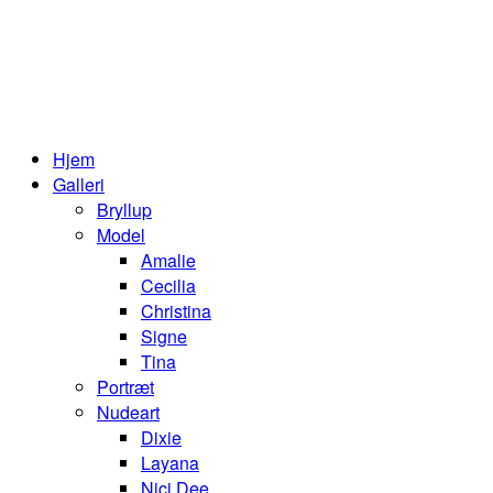
Hjem
Galleri
Bryllup
Model
Amalie
Cecilia
Christina
Signe
Tina
Portræt
Nudeart
Dixie
Layana
Nici Dee