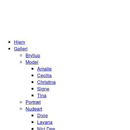
Hjem
Galleri
Bryllup
Model
Amalie
Cecilia
Christina
Signe
Tina
Portræt
Nudeart
Dixie
Layana
Nici Dee