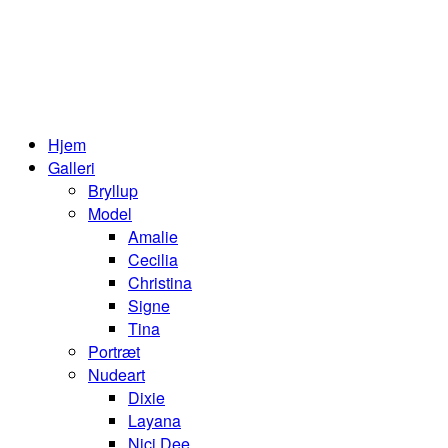
Hjem
Galleri
Bryllup
Model
Amalie
Cecilia
Christina
Signe
Tina
Portræt
Nudeart
Dixie
Layana
Nici Dee