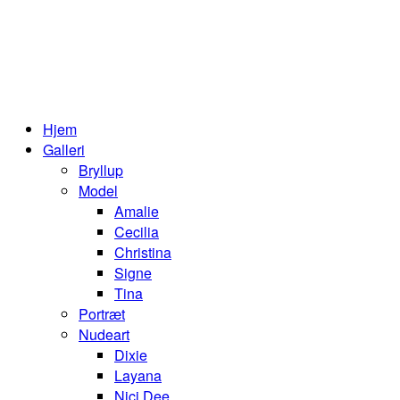
Hjem
Galleri
Bryllup
Model
Amalie
Cecilia
Christina
Signe
Tina
Portræt
Nudeart
Dixie
Layana
Nici Dee