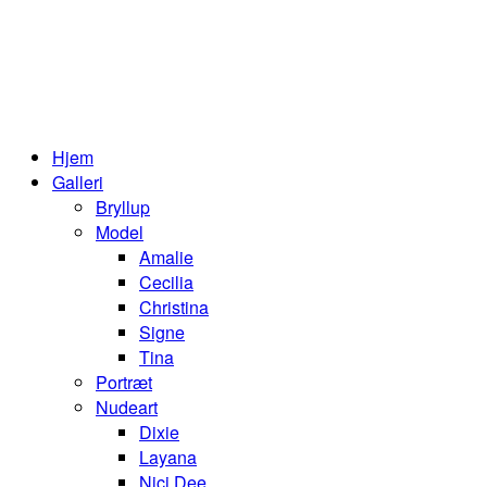
Hjem
Galleri
Bryllup
Model
Amalie
Cecilia
Christina
Signe
Tina
Portræt
Nudeart
Dixie
Layana
Nici Dee