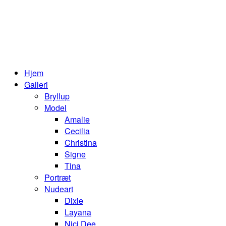
Hjem
Galleri
Bryllup
Model
Amalie
Cecilia
Christina
Signe
Tina
Portræt
Nudeart
Dixie
Layana
Nici Dee