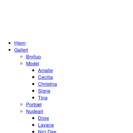
Hjem
Galleri
Bryllup
Model
Amalie
Cecilia
Christina
Signe
Tina
Portræt
Nudeart
Dixie
Layana
Nici Dee