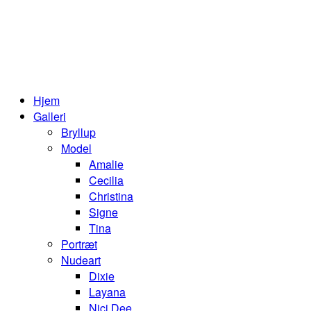
Hjem
Galleri
Bryllup
Model
Amalie
Cecilia
Christina
Signe
Tina
Portræt
Nudeart
Dixie
Layana
Nici Dee