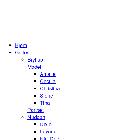
Hjem
Galleri
Bryllup
Model
Amalie
Cecilia
Christina
Signe
Tina
Portræt
Nudeart
Dixie
Layana
Nici Dee