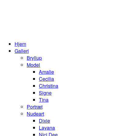
Hjem
Galleri
Bryllup
Model
Amalie
Cecilia
Christina
Signe
Tina
Portræt
Nudeart
Dixie
Layana
Nici Dee