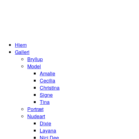
Hjem
Galleri
Bryllup
Model
Amalie
Cecilia
Christina
Signe
Tina
Portræt
Nudeart
Dixie
Layana
Nici Dee