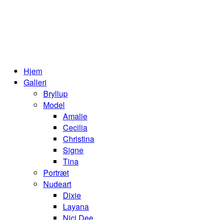
Hjem
Galleri
Bryllup
Model
Amalie
Cecilia
Christina
Signe
Tina
Portræt
Nudeart
Dixie
Layana
Nici Dee