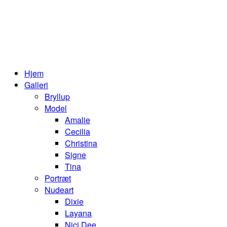
Hjem
Galleri
Bryllup
Model
Amalie
Cecilia
Christina
Signe
Tina
Portræt
Nudeart
Dixie
Layana
Nici Dee