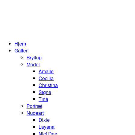
Hjem
Galleri
Bryllup
Model
Amalie
Cecilia
Christina
Signe
Tina
Portræt
Nudeart
Dixie
Layana
Nici Dee