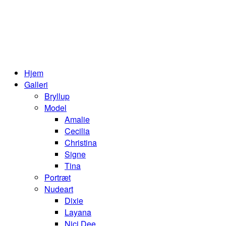
Hjem
Galleri
Bryllup
Model
Amalie
Cecilia
Christina
Signe
Tina
Portræt
Nudeart
Dixie
Layana
Nici Dee