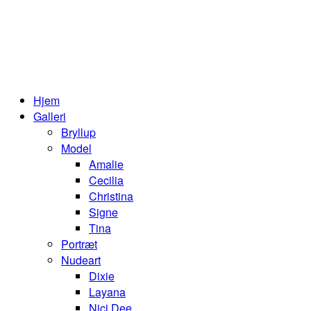
Hjem
Galleri
Bryllup
Model
Amalie
Cecilia
Christina
Signe
Tina
Portræt
Nudeart
Dixie
Layana
Nici Dee