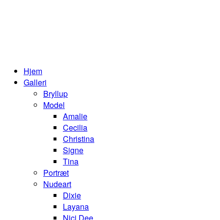
Hjem
Galleri
Bryllup
Model
Amalie
Cecilia
Christina
Signe
Tina
Portræt
Nudeart
Dixie
Layana
Nici Dee