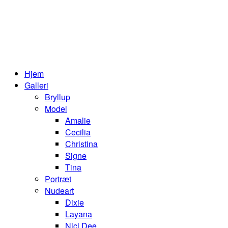
Hjem
Galleri
Bryllup
Model
Amalie
Cecilia
Christina
Signe
Tina
Portræt
Nudeart
Dixie
Layana
Nici Dee