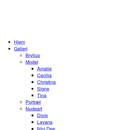
Hjem
Galleri
Bryllup
Model
Amalie
Cecilia
Christina
Signe
Tina
Portræt
Nudeart
Dixie
Layana
Nici Dee