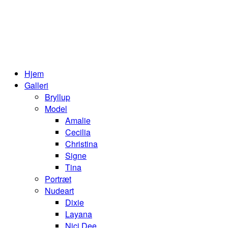
Hjem
Galleri
Bryllup
Model
Amalie
Cecilia
Christina
Signe
Tina
Portræt
Nudeart
Dixie
Layana
Nici Dee