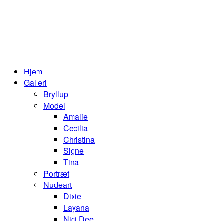
Hjem
Galleri
Bryllup
Model
Amalie
Cecilia
Christina
Signe
Tina
Portræt
Nudeart
Dixie
Layana
Nici Dee