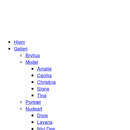
Hjem
Galleri
Bryllup
Model
Amalie
Cecilia
Christina
Signe
Tina
Portræt
Nudeart
Dixie
Layana
Nici Dee