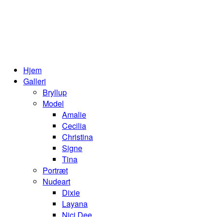
Hjem
Galleri
Bryllup
Model
Amalie
Cecilia
Christina
Signe
Tina
Portræt
Nudeart
Dixie
Layana
Nici Dee