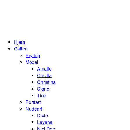
Hjem
Galleri
Bryllup
Model
Amalie
Cecilia
Christina
Signe
Tina
Portræt
Nudeart
Dixie
Layana
Nici Dee