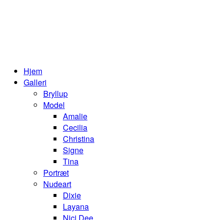
Hjem
Galleri
Bryllup
Model
Amalie
Cecilia
Christina
Signe
Tina
Portræt
Nudeart
Dixie
Layana
Nici Dee