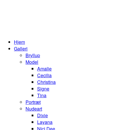
Hjem
Galleri
Bryllup
Model
Amalie
Cecilia
Christina
Signe
Tina
Portræt
Nudeart
Dixie
Layana
Nici Dee