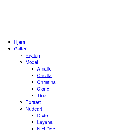
Hjem
Galleri
Bryllup
Model
Amalie
Cecilia
Christina
Signe
Tina
Portræt
Nudeart
Dixie
Layana
Nici Dee