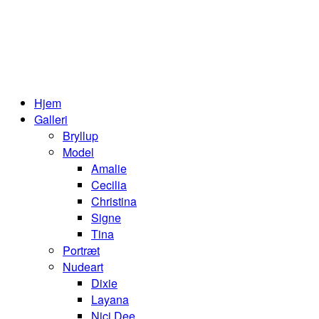
Hjem
Galleri
Bryllup
Model
Amalie
Cecilia
Christina
Signe
Tina
Portræt
Nudeart
Dixie
Layana
Nici Dee