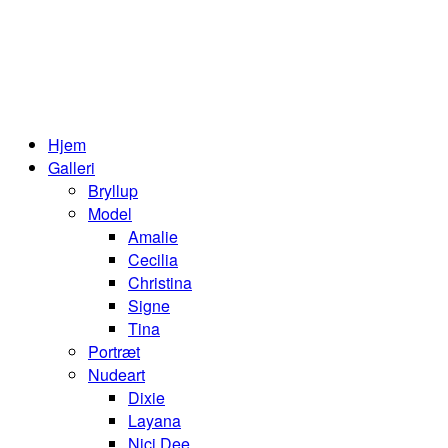
Hjem
Galleri
Bryllup
Model
Amalie
Cecilia
Christina
Signe
Tina
Portræt
Nudeart
Dixie
Layana
Nici Dee