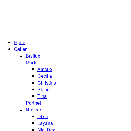
Hjem
Galleri
Bryllup
Model
Amalie
Cecilia
Christina
Signe
Tina
Portræt
Nudeart
Dixie
Layana
Nici Dee