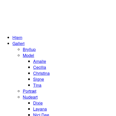
Hjem
Galleri
Bryllup
Model
Amalie
Cecilia
Christina
Signe
Tina
Portræt
Nudeart
Dixie
Layana
Nici Dee