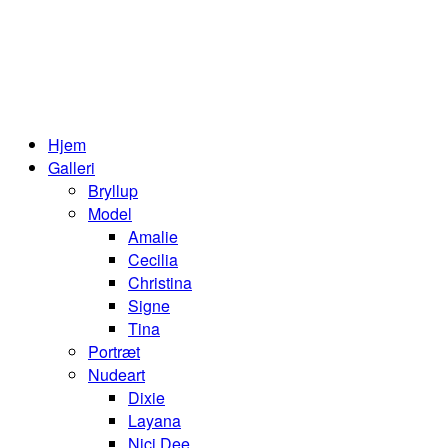
Hjem
Galleri
Bryllup
Model
Amalie
Cecilia
Christina
Signe
Tina
Portræt
Nudeart
Dixie
Layana
Nici Dee