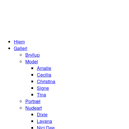
Hjem
Galleri
Bryllup
Model
Amalie
Cecilia
Christina
Signe
Tina
Portræt
Nudeart
Dixie
Layana
Nici Dee