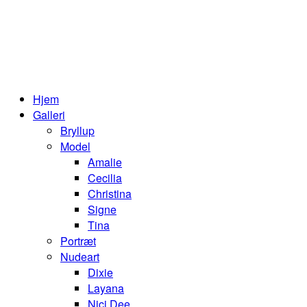
Hjem
Galleri
Bryllup
Model
Amalie
Cecilia
Christina
Signe
Tina
Portræt
Nudeart
Dixie
Layana
Nici Dee