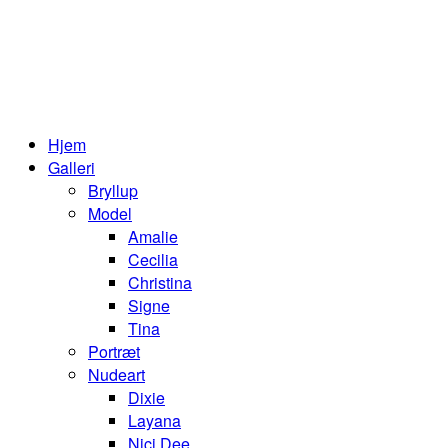
Hjem
Galleri
Bryllup
Model
Amalie
Cecilia
Christina
Signe
Tina
Portræt
Nudeart
Dixie
Layana
Nici Dee