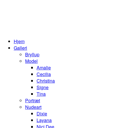
Hjem
Galleri
Bryllup
Model
Amalie
Cecilia
Christina
Signe
Tina
Portræt
Nudeart
Dixie
Layana
Nici Dee