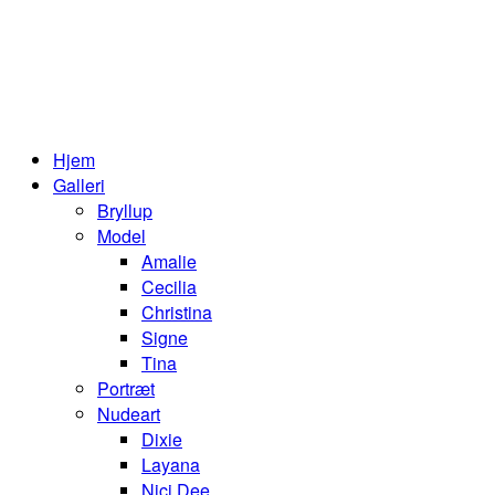
Hjem
Galleri
Bryllup
Model
Amalie
Cecilia
Christina
Signe
Tina
Portræt
Nudeart
Dixie
Layana
Nici Dee